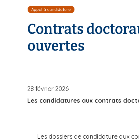
i
Appel à candidature
l
d
Contrats doctora
'
A
r
ouvertes
i
a
n
e
28 février 2026
Les candidatures aux contrats doct
Les dossiers de candidature aux con