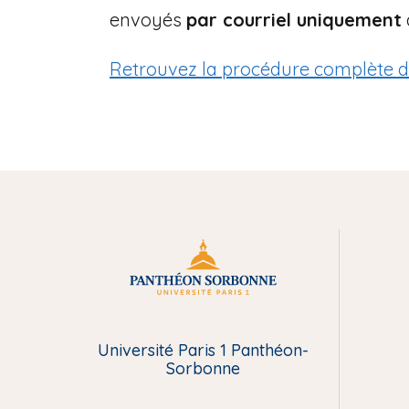
envoyés
par courriel uniquement
Retrouvez la procédure complète d
M
e
Université Paris 1 Panthéon-
n
Sorbonne
u