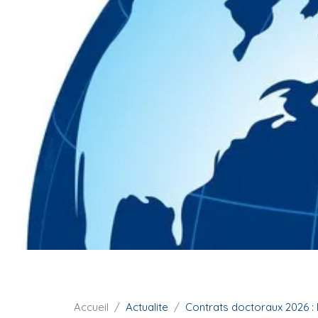
i
p
a
l
F
Accueil
Actualite
Contrats doctoraux 2026 : 